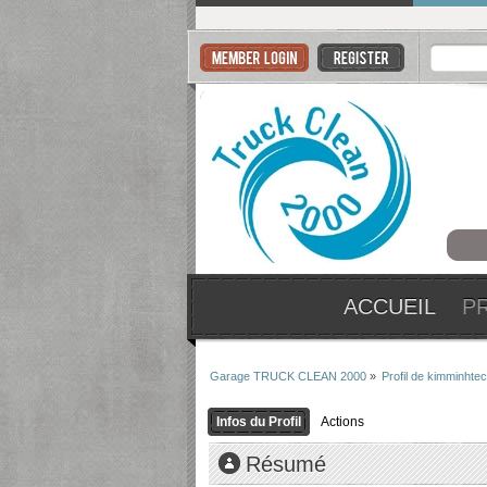
ACCUEIL
P
Garage TRUCK CLEAN 2000
»
Profil de kimminhte
Infos du Profil
Actions
Résumé