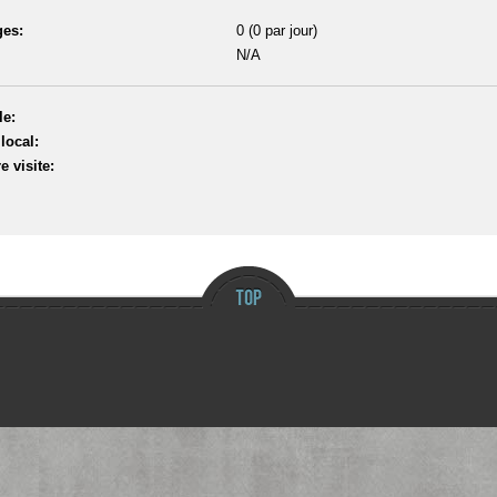
es:
0 (0 par jour)
N/A
le:
local:
e visite: