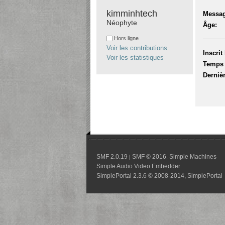
kimminhtech 
Messag
Néophyte
Âge:
Hors ligne
Voir les contributions
Inscrit 
Voir les statistiques
Temps 
Dernièr
SMF 2.0.19
SMF © 2016
Simple Machines
|
,
Simple Audio Video Embedder
SimplePortal 2.3.6 © 2008-2014, SimplePortal