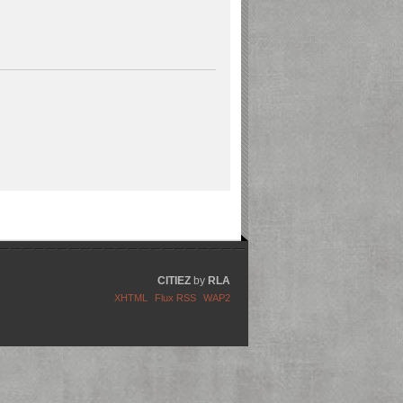
CITIEZ
by
RLA
XHTML
Flux RSS
WAP2