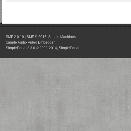
SMF 2.0.19
SMF © 2016
Simple Machines
|
,
Simple Audio Video Embedder
SimplePortal 2.3.6 © 2008-2014, SimplePortal