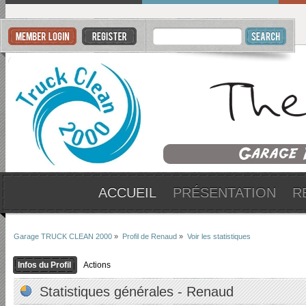
ACCUEIL
PRÉSENTATION
R
Garage TRUCK CLEAN 2000
»
Profil de Renaud
»
Voir les statistiques
Infos du Profil
Actions
Statistiques générales - Renaud