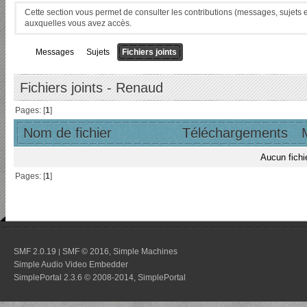
Cette section vous permet de consulter les contributions (messages, sujets et 
auxquelles vous avez accès.
Messages
Sujets
Fichiers joints
Fichiers joints - Renaud
Pages: [
1
]
Nom de fichier
Téléchargements
Aucun fichi
Pages: [
1
]
SMF 2.0.19
SMF © 2016
Simple Machines
|
,
Simple Audio Video Embedder
SimplePortal 2.3.6 © 2008-2014, SimplePortal