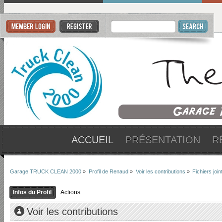
ACCUEIL
PRÉSENTATION
R
Garage TRUCK CLEAN 2000
»
Profil de Renaud
»
Voir les contributions
»
Fichiers join
Infos du Profil
Actions
Voir les contributions