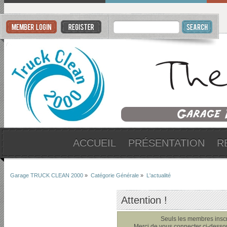
ACCUEIL
PRÉSENTATION
R
Garage TRUCK CLEAN 2000
»
Catégorie Générale
»
L'actualité
Attention !
Seuls les membres inscri
Merci de vous connecter ci-dess