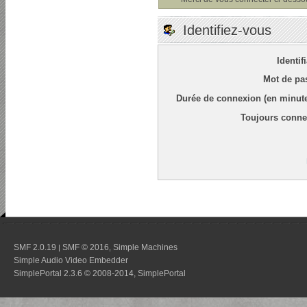
Identifiez-vous
Identif
Mot de pa
Durée de connexion (en minute
Toujours conne
SMF 2.0.19
SMF © 2016
Simple Machines
|
,
Simple Audio Video Embedder
SimplePortal 2.3.6 © 2008-2014, SimplePortal