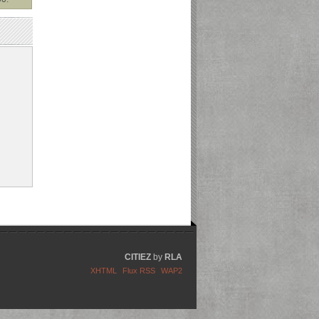
CITIEZ
by
RLA
XHTML
Flux RSS
WAP2