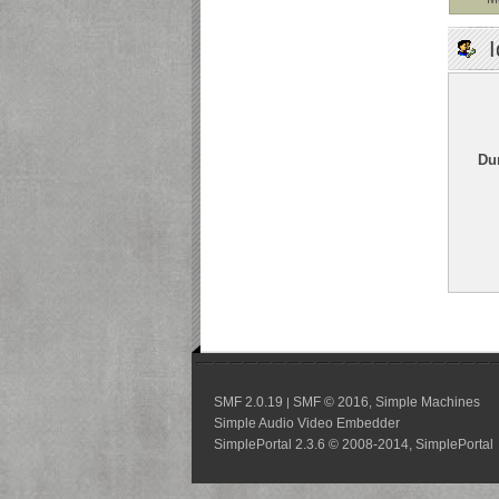
I
Du
SMF 2.0.19
SMF © 2016
Simple Machines
|
,
Simple Audio Video Embedder
SimplePortal 2.3.6 © 2008-2014, SimplePortal