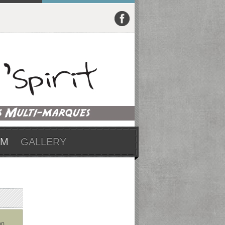
UM
GALLERY
0.