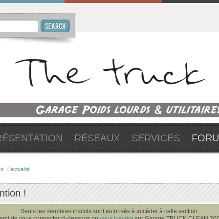
RÉSENTATION
RÉSEAUX
SERVICES
FOR
»
L'actualité
ntion !
Seuls les membres inscrits sont autorisés à accéder à cette section.
erci de vous connecter ci-dessous ou
vous inscrire
sur Garage TRUCK CLEAN 200