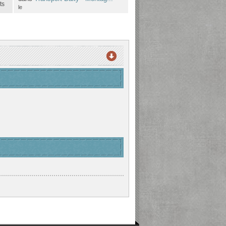
ts
le