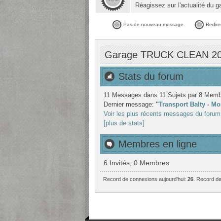
Réagissez sur l'actualité du g
Pas de nouveau message
Redire
Garage TRUCK CLEAN 2000
Stats du forum
11 Messages dans 11 Sujets par 8 Memb
Dernier message:
"
Transport Balty - Mo
Voir les plus récents messages du forum
[plus de stats]
Membres en ligne
6 Invités, 0 Membres
Record de connexions aujourd'hui:
26
. Record de