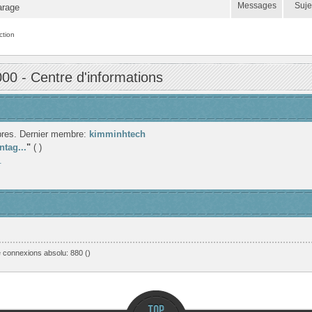
Messages
Suje
arage
ction
 - Centre d'informations
res. Dernier membre:
kimminhtech
ntag...
"
( )
.
 connexions absolu: 880 ()