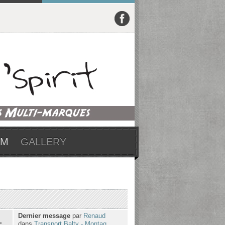
UM
GALLERY
Dernier message
par
Renaud
1
dans
Transport Balty - Montag...