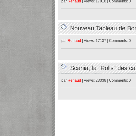
par
Renaud
| Views: 17018 | Comments: 0
Nouveau Tableau de B
par
Renaud
| Views: 17137 | Comments: 0
Scania, la "Rolls" des 
26/02/2023
par
Renaud
| Views: 23338 | Comments: 0