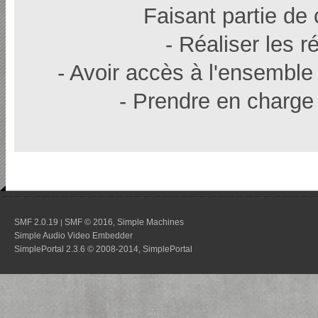
Faisant partie de
- Réaliser les r
- Avoir accès à l'ensemble
- Prendre en charge 
SMF 2.0.19
SMF © 2016
Simple Machines
|
,
Simple Audio Video Embedder
SimplePortal 2.3.6 © 2008-2014, SimplePortal