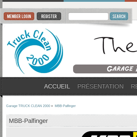
ACCUEIL
PRÉSENTATION
R
Garage TRUCK CLEAN 2000
»
MBB-Palfinger
MBB-Palfinger