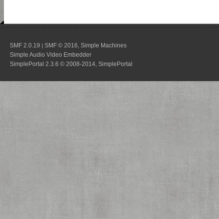
SMF 2.0.19
SMF © 2016
Simple Machines
|
,
Simple Audio Video Embedder
SimplePortal 2.3.6 © 2008-2014, SimplePortal