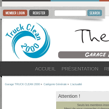
ACCUEIL
PRÉSENTATION
R
Garage TRUCK CLEAN 2000
»
Catégorie Générale
»
L'actualité
Attention !
Seuls les membres inscri
Merci de vous connecter ci-dess