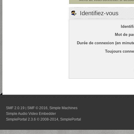
Identifiez-vous
Identif
Mot de pa
Durée de connexion (en minute
Toujours conne
SMF 2.0.19
SMF © 2016
Simple Machines
|
,
Simple Audio Video Embedder
SimplePortal 2.3.6 © 2008-2014, SimplePortal