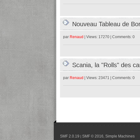
Nouveau Tableau de B
par
Renaud
| Views: 17270 | Comments: 0
Scania, la "Rolls" des 
par
Renaud
| Views: 23471 | Comments: 0
SMF 2.0.19
SMF © 2016
Simple Machines
|
,