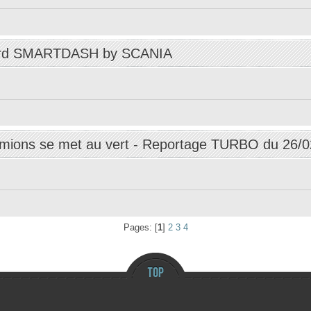
ord SMARTDASH by SCANIA
camions se met au vert - Reportage TURBO du 26/
Pages: [
1
]
2
3
4