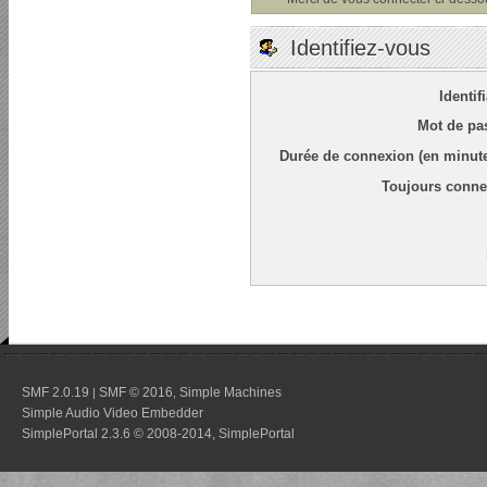
Identifiez-vous
Identif
Mot de pa
Durée de connexion (en minute
Toujours conne
SMF 2.0.19
SMF © 2016
Simple Machines
|
,
Simple Audio Video Embedder
SimplePortal 2.3.6 © 2008-2014, SimplePortal