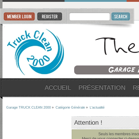
ACCUEIL
PRÉSENTATION
R
Garage TRUCK CLEAN 2000
»
Catégorie Générale
»
L'actualité
Attention !
Seuls les membres inscri
Merci de vous connecter ci-dess