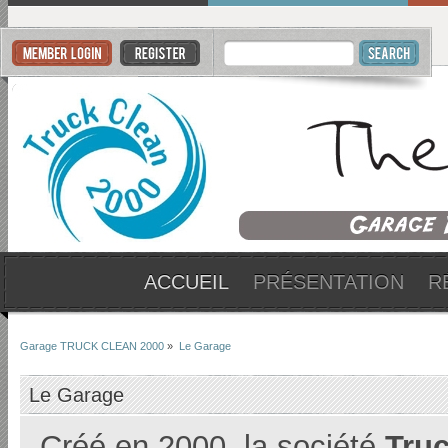
ACCUEIL
PRÉSENTATION
R
Garage TRUCK CLEAN 2000
»
Le Garage
Le Garage
Créé en 2000, la société
Truc