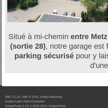
Situé à mi-chemin
entre Metz
(sortie 28)
, notre garage est 
parking sécurisé
pour y lai
d'une
SMF 2.0.19
SMF © 2016
Simple Machines
|
,
Simple Audio Video Embedder
SimplePortal 2.3.6 © 2008-2014, SimplePortal