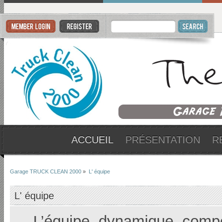
ACCUEIL
PRÉSENTATION
R
Garage TRUCK CLEAN 2000
»
L' équipe
L' équipe
L’équipe, dynamique, compé