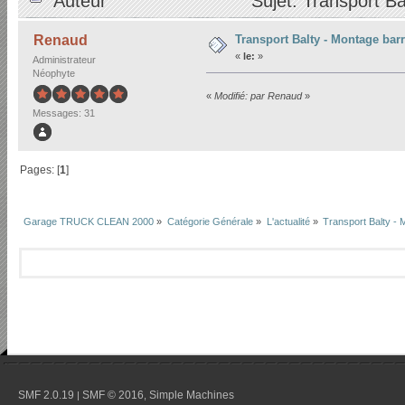
Auteur
Sujet: Transport Ba
Transport Balty - Montage bar
Renaud
«
le:
»
Administrateur
Néophyte
«
Modifié: par Renaud
»
Messages: 31
Pages: [
1
]
Garage TRUCK CLEAN 2000
»
Catégorie Générale
»
L'actualité
»
Transport Balty - 
SMF 2.0.19
SMF © 2016
Simple Machines
|
,