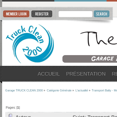
ACCUEIL
PRÉSENTATION
R
Garage TRUCK CLEAN 2000
»
Catégorie Générale
»
L'actualité
»
Transport Balty - M
Pages: [
1
]