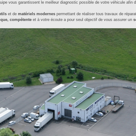
équipe vous garantissent le meilleur diagnostic possible de votre véhicule afin 
tils
et de
matériels modernes
permettant de réaliser tous travaux de répara
ique, compétente
et à votre écoute a pour seul objectif de vous assurer un
s