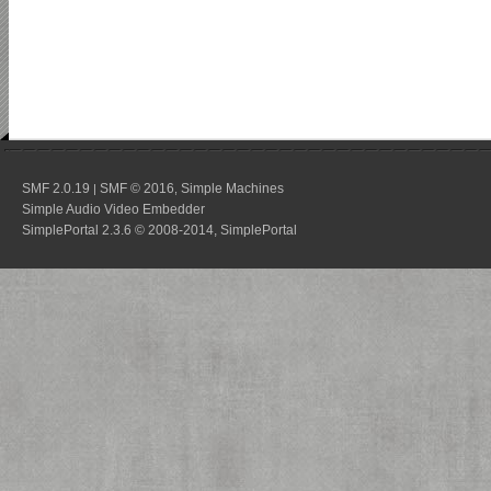
SMF 2.0.19
SMF © 2016
Simple Machines
|
,
Simple Audio Video Embedder
SimplePortal 2.3.6 © 2008-2014, SimplePortal