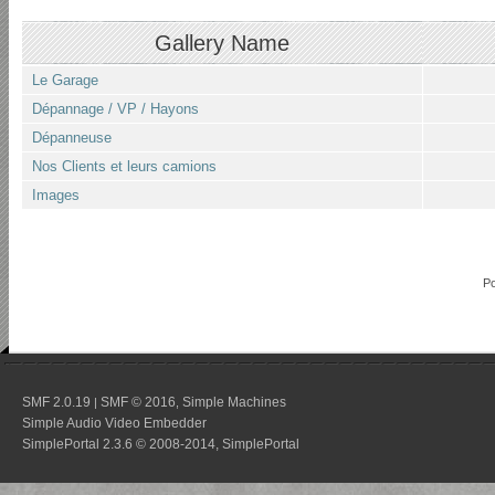
Gallery Name
Le Garage
Dépannage / VP / Hayons
Dépanneuse
Nos Clients et leurs camions
Images
P
SMF 2.0.19
SMF © 2016
Simple Machines
|
,
Simple Audio Video Embedder
SimplePortal 2.3.6 © 2008-2014, SimplePortal