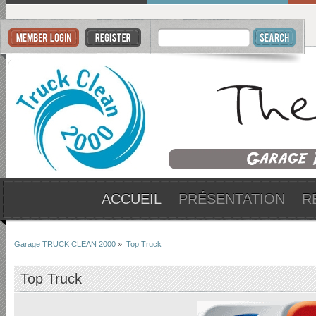
ACCUEIL
PRÉSENTATION
R
Garage TRUCK CLEAN 2000
»
Top Truck
Top Truck