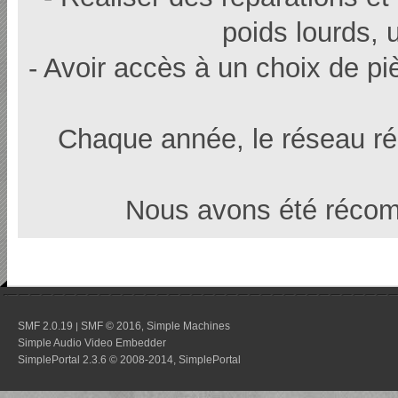
poids lourds, u
- Avoir accès à un choix de p
Chaque année, le réseau r
Nous avons été récom
SMF 2.0.19
SMF © 2016
Simple Machines
|
,
Simple Audio Video Embedder
SimplePortal 2.3.6 © 2008-2014, SimplePortal