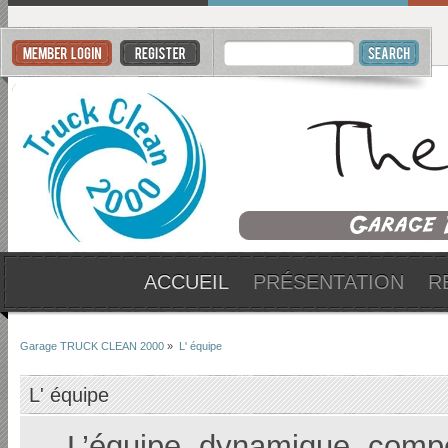
ACCUEIL
PRÉSENTATION
R
Garage TRUCK CLEAN 2000
»
L' équipe
L' équipe
L’équipe, dynamique, compé