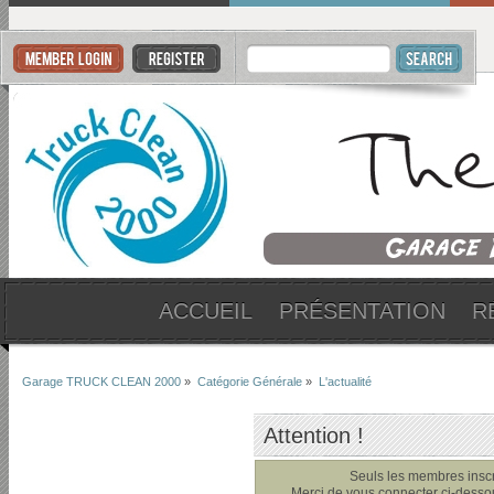
ACCUEIL
PRÉSENTATION
R
Garage TRUCK CLEAN 2000
»
Catégorie Générale
»
L'actualité
Attention !
Seuls les membres inscri
Merci de vous connecter ci-dess