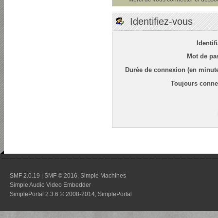
Identifiez-vous
Identif
Mot de pa
Durée de connexion (en minute
Toujours conne
SMF 2.0.19
SMF © 2016
Simple Machines
|
,
Simple Audio Video Embedder
SimplePortal 2.3.6 © 2008-2014, SimplePortal