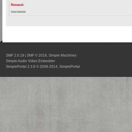
Renaud
:
wazaaaaa
SMF 2.0.19
SMF © 2016
Simple Machines
|
,
Simple Audio Video Embedder
SimplePortal 2.3.6 © 2008-2014, SimplePortal