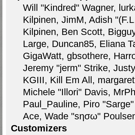
Will "Kindred" Wagner, lurk
Kilpinen, JimM, Adish "(F.L
Kilpinen, Ben Scott, Biggu
Large, Duncan85, Eliana T
GigaWatt, gbsothere, Harr
Jeremy "jerm" Strike, Just
KGIII, Kill Em All, margare
Michele "Illori" Davis, MrPh
Paul_Pauline, Piro "Sarge
Ace, Wade "sησω" Poulsen,
Customizers