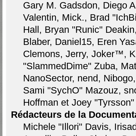
Gary M. Gadsdon, Diego A
Valentin, Mick., Brad "I
Hall, Bryan "Runic" Deaki
Blaber, Daniel15, Eren Yas
Clemons, Jerry, Joker™, Ka
"SlammedDime" Zuba, Matt
NanoSector, nend, Nibogo, 
Sami "SychO" Mazouz, sno
Hoffman et Joey "Tyrsson"
Rédacteurs de la Document
Michele "Illori" Davis, Iri