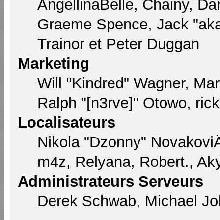
AngellinaBelle, Chainy, Dan
Graeme Spence, Jack "aka
Trainor et Peter Duggan
Marketing
Will "Kindred" Wagner, Ma
Ralph "[n3rve]" Otowo, ric
Localisateurs
Nikola "Dzonny" Novakovi
m4z, Relyana, Robert., Ak
Administrateurs Serveurs
Derek Schwab, Michael Joh