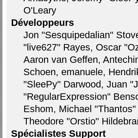
O'Leary
Développeurs
Jon "Sesquipedalian" Stove
"live627" Rayes, Oscar "
Aaron van Geffen, Antechin
Schoen, emanuele, Hendri
"SleePy" Darwood, Juan "
"RegularExpression" Bens
Eshom, Michael "Thantos" M
Theodore "Orstio" Hildebra
Spécialistes Support