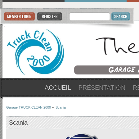
ACCUEIL
PRÉSENTATION
R
Garage TRUCK CLEAN 2000
»
Scania
Scania