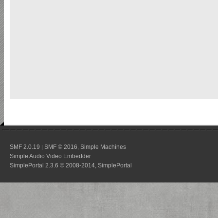
SMF 2.0.19
SMF © 2016
Simple Machines
|
,
Simple Audio Video Embedder
SimplePortal 2.3.6 © 2008-2014, SimplePortal