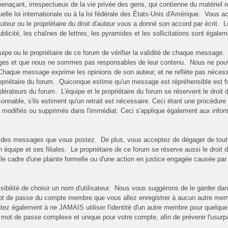
enaçant, irrespectueux de la vie privée des gens, qui contienne du matériel r
uelle loi internationale ou à la loi fédérale des États-Unis d'Amérique. Vous 
auteur ou le propriétaire du droit d'auteur vous a donné son accord par écrit. L
ublicité, les chaînes de lettres, les pyramides et les sollicitations sont égalem
'équipe ou le propriétaire de ce forum de vérifier la validité de chaque messa
ges et que nous ne sommes pas responsables de leur contenu. Nous ne pouvons
. Chaque message exprime les opinions de son auteur, et ne reflète pas néce
propriétaire du forum. Quiconque estime qu'un message est répréhensible est f
rateurs du forum. L'équipe et le propriétaire du forum se réservent le droit 
onnable, s'ils estiment qu'un retrait est nécessaire. Ceci étant une procédure 
modifiés ou supprimés dans l'immédiat. Ceci s'applique également aux inform
 des messages que vous postez. De plus, vous acceptez de dégager de toute r
 équipe et ses filiales. Le propriétaire de ce forum se réserve aussi le droit d
le cadre d'une plainte formelle ou d'une action en justice engagée causée par 
ssibilité de choisir un nom d'utilisateur. Nous vous suggérons de le garder d
 de passe du compte membre que vous allez enregistrer à aucun autre membre,
tez également à ne JAMAIS utiliser l'identité d'un autre membre pour quelqu
 de passe complexe et unique pour votre compte, afin de prévenir l'usurpati