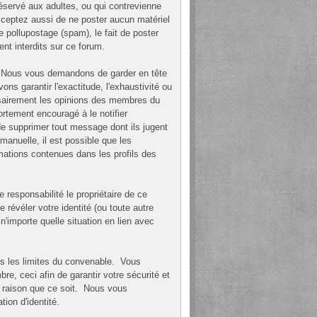
éservé aux adultes, ou qui contrevienne
acceptez aussi de ne poster aucun matériel
e pollupostage (spam), le fait de poster
ent interdits sur ce forum.
ge. Nous vous demandons de garder en tête
 garantir l'exactitude, l'exhaustivité ou
ssairement les opinions des membres du
ortement encouragé à le notifier
de supprimer tout message dont ils jugent
manuelle, il est possible que les
ations contenues dans les profils des
esponsabilité le propriétaire de ce
e révéler votre identité (ou toute autre
n'importe quelle situation en lien avec
ans les limites du convenable. Vous
 ceci afin de garantir votre sécurité et
e raison que ce soit. Nous vous
on d'identité.