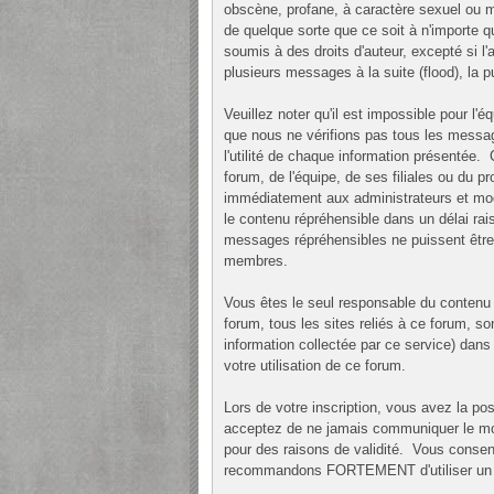
obscène, profane, à caractère sexuel ou m
de quelque sorte que ce soit à n'importe q
soumis à des droits d'auteur, excepté si l'
plusieurs messages à la suite (flood), la p
Veuillez noter qu'il est impossible pour l
que nous ne vérifions pas tous les messa
l'utilité de chaque information présentée
forum, de l'équipe, de ses filiales ou du 
immédiatement aux administrateurs et modé
le contenu répréhensible dans un délai rais
messages répréhensibles ne puissent être 
membres.
Vous êtes le seul responsable du contenu
forum, tous les sites reliés à ce forum, son
information collectée par ce service) dans 
votre utilisation de ce forum.
Lors de votre inscription, vous avez la po
acceptez de ne jamais communiquer le mot
pour des raisons de validité. Vous consen
recommandons FORTEMENT d'utiliser un mot