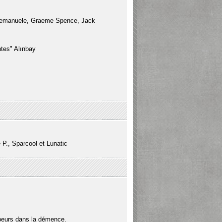
is, emanuele, Graeme Spence, Jack
tes" Alınbay
 P., Sparcool et Lunatic
oppeurs dans la démence.