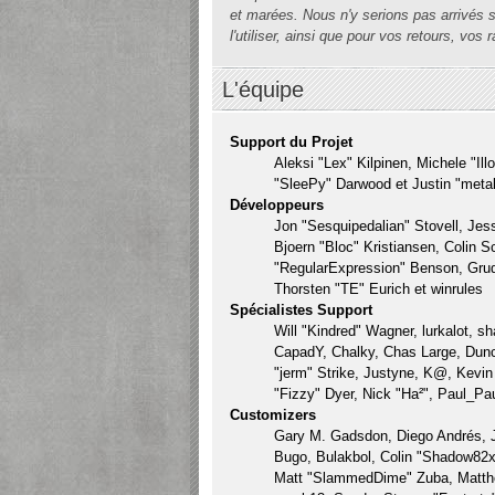
et marées. Nous n'y serions pas arrivés sa
l'utiliser, ainsi que pour vos retours, vos
L'équipe
Support du Projet
Aleksi "Lex" Kilpinen, Michele "I
"SleePy" Darwood et Justin "metal
Développeurs
Jon "Sesquipedalian" Stovell, Je
Bjoern "Bloc" Kristiansen, Colin
"RegularExpression" Benson, Grud
Thorsten "TE" Eurich et winrules
Spécialistes Support
Will "Kindred" Wagner, lurkalot, s
CapadY, Chalky, Chas Large, Dunc
"jerm" Strike, Justyne, K@, Kevin 
"Fizzy" Dyer, Nick "Ha²", Paul_Pa
Customizers
Gary M. Gadsdon, Diego Andrés, 
Bugo, Bulakbol, Colin "Shadow82x"
Matt "SlammedDime" Zuba, Matthew