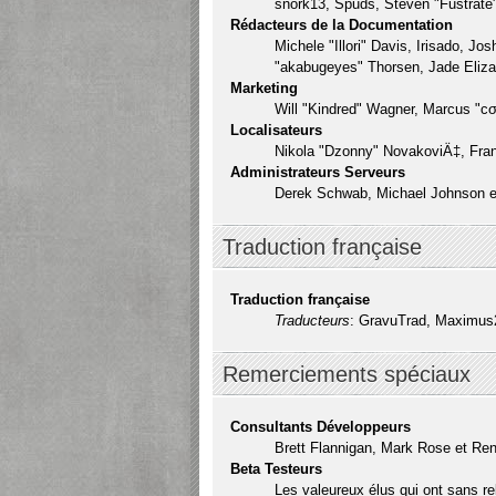
snork13, Spuds, Steven "Fustrate
Rédacteurs de la Documentation
Michele "Illori" Davis, Irisado, J
"akabugeyes" Thorsen, Jade Eliza
Marketing
Will "Kindred" Wagner, Marcus "cσ
Localisateurs
Nikola "Dzonny" NovakoviÄ‡, Fra
Administrateurs Serveurs
Derek Schwab, Michael Johnson et
Traduction française
Traduction française
Traducteurs
: GravuTrad, Maximus2
Remerciements spéciaux
Consultants Développeurs
Brett Flannigan, Mark Rose et Re
Beta Testeurs
Les valeureux élus qui ont sans re