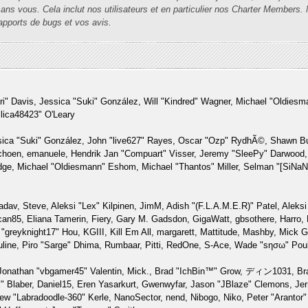
ns vous. Cela inclut nos utilisateurs et en particulier nos Charter Members. Mer
 rapports de bugs et vos avis.
llori" Davis, Jessica "Suki" González, Will "Kindred" Wagner, Michael "Oldi
lica48423" O'Leary
ssica "Suki" González, John "live627" Rayes, Oscar "Ozp" RydhÃ©, Shawn Bu
 Schoen, emanuele, Hendrik Jan "Compuart" Visser, Jeremy "SleePy" Darwood
ge, Michael "Oldiesmann" Eshom, Michael "Thantos" Miller, Selman "[SiNaN]"
hadav, Steve, Aleksi "Lex" Kilpinen, JimM, Adish "(F.L.A.M.E.R)" Patel, Aleksi
an85, Eliana Tamerin, Fiery, Gary M. Gadsdon, GigaWatt, gbsothere, Harro,
"greyknight17" Hou, KGIII, Kill Em All, margarett, Mattitude, Mashby, Mick G.,
uline, Piro "Sarge" Dhima, Rumbaar, Pitti, RedOne, S-Ace, Wade "sησω" Pou
Jonathan "vbgamer45" Valentin, Mick., Brad "IchBin™" Grow, ディン1031, Bran
 Blaber, Daniel15, Eren Yasarkurt, Gwenwyfar, Jason "JBlaze" Clemons, Jerr
 "Labradoodle-360" Kerle, NanoSector, nend, Nibogo, Niko, Peter "Arantor"