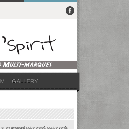
UM
GALLERY
et en dirigeant notre projet, contre vents