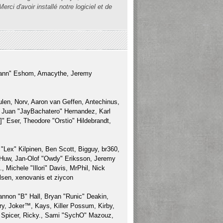
ci d'avoir installé notre logiciel et de
esmann" Eshom, Amacythe, Jeremy
len, Norv, Aaron van Geffen, Antechinus,
, Juan "JayBachatero" Hernandez, Karl
 Eser, Theodore "Orstio" Hildebrandt,
 "Lex" Kilpinen, Ben Scott, Bigguy, br360,
 Huw, Jan-Olof "Owdy" Eriksson, Jeremy
 Michele "Illori" Davis, MrPhil, Nick
lsen, xenovanis et ziycon
non "B" Hall, Bryan "Runic" Deakin,
y, Joker™, Kays, Killer Possum, Kirby,
 Spicer, Ricky., Sami "SychO" Mazouz,