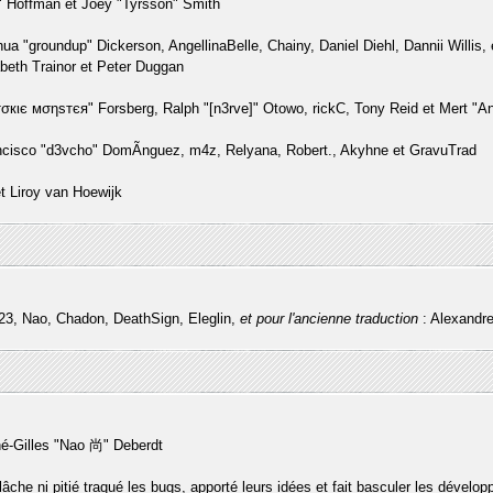
" Hoffman et Joey "Tyrsson" Smith
oshua "groundup" Dickerson, AngellinaBelle, Chainy, Daniel Diehl, Dannii Will
beth Trainor et Peter Duggan
σкιє мσηѕтєя" Forsberg, Ralph "[n3rve]" Otowo, rickC, Tony Reid et Mert "An
ncisco "d3vcho" DomÃ­nguez, m4z, Relyana, Robert., Akyhne et GravuTrad
 Liroy van Hoewijk
3, Nao, Chadon, DeathSign, Eleglin,
et pour l'ancienne traduction
: Alexandre
né-Gilles "Nao 尚" Deberdt
lâche ni pitié traqué les bugs, apporté leurs idées et fait basculer les dével