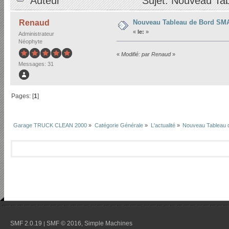
Auteur
Sujet: Nouveau Ta
Nouveau Tableau de Bord S
Renaud
«
le:
»
Administrateur
Néophyte
«
Modifié: par Renaud
»
Messages: 31
Pages: [
1
]
Garage TRUCK CLEAN 2000
»
Catégorie Générale
»
L'actualité
»
Nouveau Tableau
SMF 2.0.19
SMF © 2016
Simple Machines
|
,