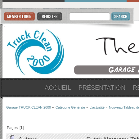
ACCUEIL
PRÉSENTATION
R
Garage TRUCK CLEAN 2000
»
Catégorie Générale
»
L'actualité
»
Nouveau Tableau 
Pages: [
1
]