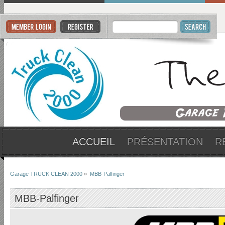
ACCUEIL
PRÉSENTATION
R
Garage TRUCK CLEAN 2000
»
MBB-Palfinger
MBB-Palfinger