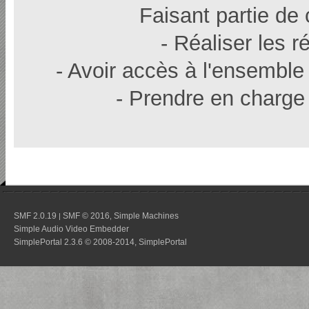
Faisant partie de
- Réaliser les r
- Avoir accès à l'ensemble
- Prendre en charge 
SMF 2.0.19
SMF © 2016
Simple Machines
|
,
Simple Audio Video Embedder
SimplePortal 2.3.6 © 2008-2014, SimplePortal