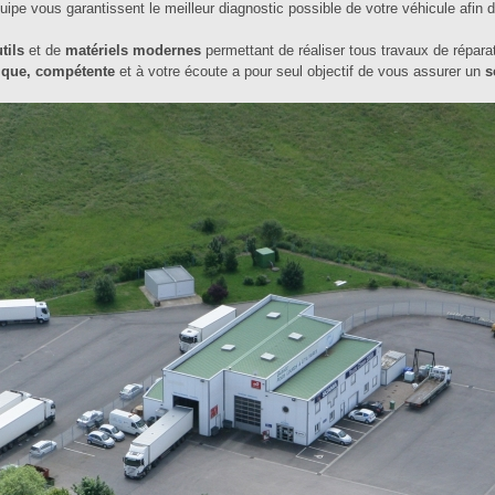
équipe vous garantissent le meilleur diagnostic possible de votre véhicule afin 
tils
et de
matériels modernes
permettant de réaliser tous travaux de répara
ique, compétente
et à votre écoute a pour seul objectif de vous assurer un
s