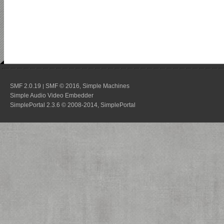
SMF 2.0.19
SMF © 2016
Simple Machines
|
,
Simple Audio Video Embedder
SimplePortal 2.3.6 © 2008-2014, SimplePortal