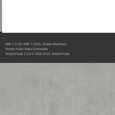
SMF 2.0.19
SMF © 2016
Simple Machines
|
,
Simple Audio Video Embedder
SimplePortal 2.3.6 © 2008-2014, SimplePortal