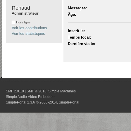
Renaud 
Messages:
Administrateur
Âge:
Hors ligne
Voir les contributions
Inscrit le:
Voir les statistiques
Temps local:
Dernière visite:
SMF 2.0.19
SMF © 2016
Simple Machines
|
,
Simple Audio Video Embedder
SimplePortal 2.3.6 © 2008-2014, SimplePortal