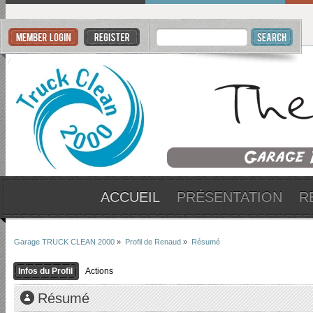
ACCUEIL
PRÉSENTATION
R
Garage TRUCK CLEAN 2000
»
Profil de Renaud
»
Résumé
Infos du Profil
Actions
Résumé