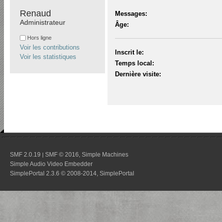
Renaud 
Messages:
Administrateur
Âge:
Hors ligne
Voir les contributions
Inscrit le:
Voir les statistiques
Temps local:
Dernière visite:
SMF 2.0.19
SMF © 2016
Simple Machines
|
,
Simple Audio Video Embedder
SimplePortal 2.3.6 © 2008-2014, SimplePortal