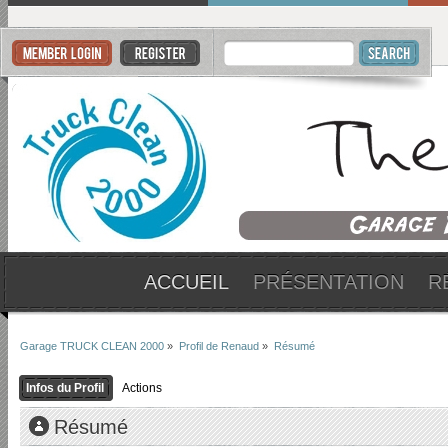
ACCUEIL
PRÉSENTATION
R
Garage TRUCK CLEAN 2000
»
Profil de Renaud
»
Résumé
Infos du Profil
Actions
Résumé