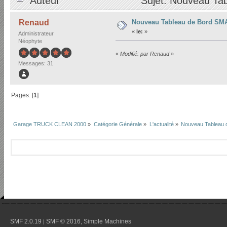
Auteur
Sujet: Nouveau Ta
Nouveau Tableau de Bord S
Renaud
«
le:
»
Administrateur
Néophyte
«
Modifié: par Renaud
»
Messages: 31
Pages: [
1
]
Garage TRUCK CLEAN 2000
»
Catégorie Générale
»
L'actualité
»
Nouveau Tableau
SMF 2.0.19
SMF © 2016
Simple Machines
|
,