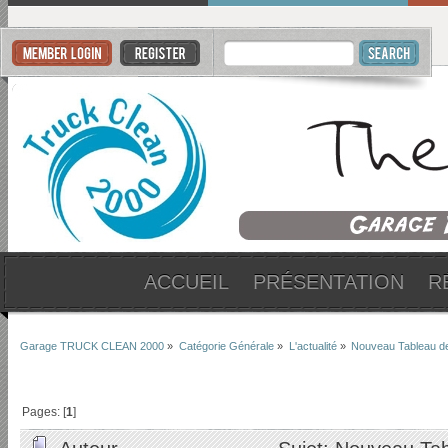
ACCUEIL
PRÉSENTATION
R
Garage TRUCK CLEAN 2000
»
Catégorie Générale
»
L'actualité
»
Nouveau Tableau 
Pages: [
1
]