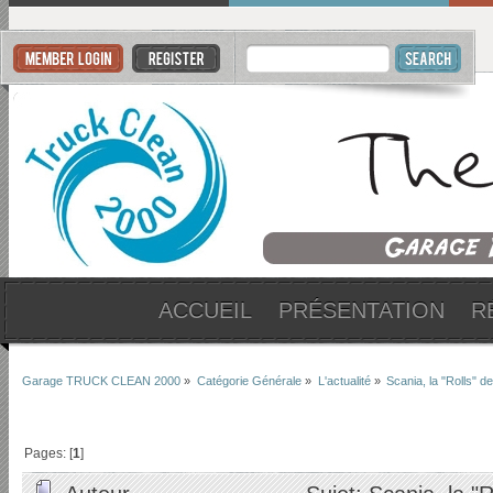
ACCUEIL
PRÉSENTATION
R
Garage TRUCK CLEAN 2000
»
Catégorie Générale
»
L'actualité
»
Scania, la "Rolls"
Pages: [
1
]