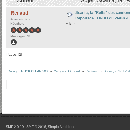
Auteur
Sujet: Scania, la 
26/02/2023 (Lu 23548 fois)
Scania, la "Rolls" des camions
Renaud
Reportage TURBO du 26/02/20
Administrateur
Néophyte
«
le:
»
Messages: 31
Pages: [
1
]
Garage TRUCK CLEAN 2000
»
Catégorie Générale
»
L'actualité
»
Scania, la "Rolls
SMF 2.0.19
SMF © 2016
Simple Machines
|
,