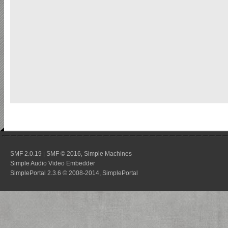
SMF 2.0.19
SMF © 2016
Simple Machines
|
,
Simple Audio Video Embedder
SimplePortal 2.3.6 © 2008-2014, SimplePortal