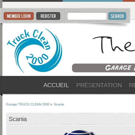
ACCUEIL
PRÉSENTATION
R
Garage TRUCK CLEAN 2000
»
Scania
Scania