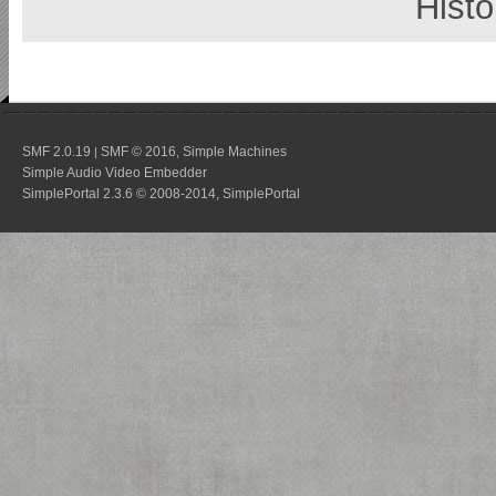
Histo
SMF 2.0.19
SMF © 2016
Simple Machines
|
,
Simple Audio Video Embedder
SimplePortal 2.3.6 © 2008-2014, SimplePortal