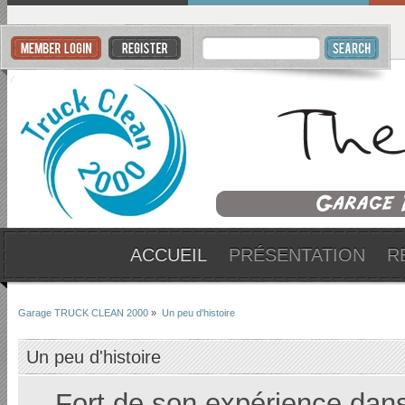
ACCUEIL
PRÉSENTATION
R
Garage TRUCK CLEAN 2000
»
Un peu d'histoire
Un peu d'histoire
Fort de son expérience dans