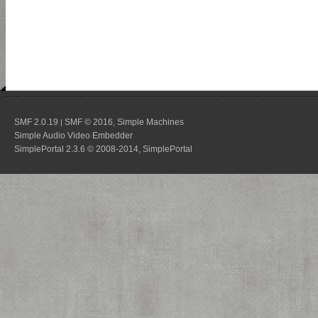
SMF 2.0.19
SMF © 2016
Simple Machines
|
,
Simple Audio Video Embedder
SimplePortal 2.3.6 © 2008-2014, SimplePortal