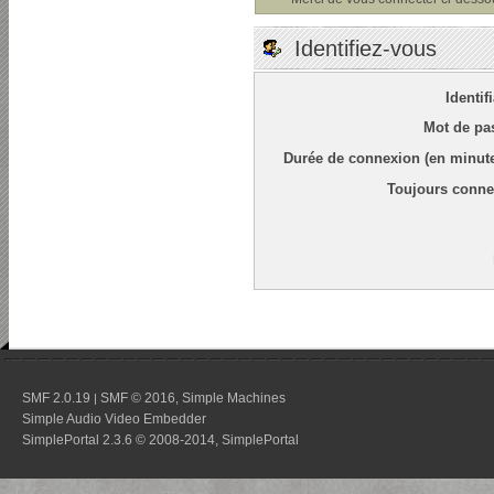
Identifiez-vous
Identif
Mot de pa
Durée de connexion (en minute
Toujours conne
SMF 2.0.19
SMF © 2016
Simple Machines
|
,
Simple Audio Video Embedder
SimplePortal 2.3.6 © 2008-2014, SimplePortal