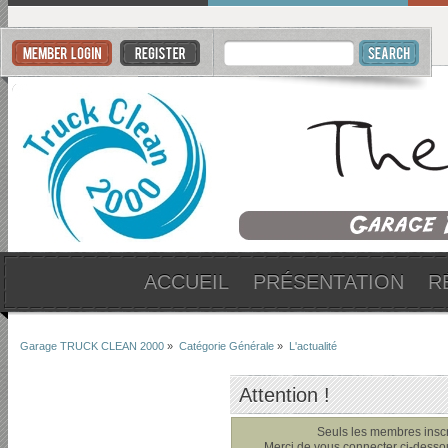
ACCUEIL
PRÉSENTATION
R
Garage TRUCK CLEAN 2000
»
Catégorie Générale
»
L'actualité
Attention !
Seuls les membres inscri
Merci de vous connecter ci-dess