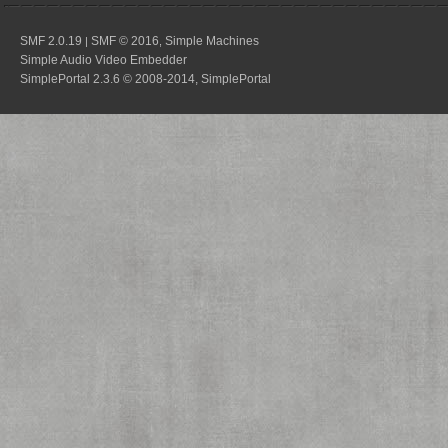
SMF 2.0.19
SMF © 2016
Simple Machines
|
,
Simple Audio Video Embedder
SimplePortal 2.3.6 © 2008-2014, SimplePortal