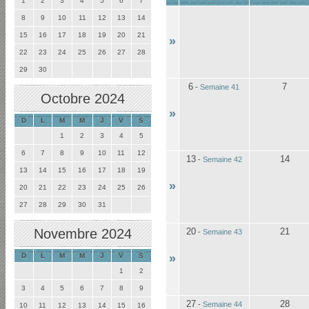
1
2
3
4
5
6
7
8
9
10
11
12
13
14
15
16
17
18
19
20
21
»
22
23
24
25
26
27
28
29
30
6
7
-
Semaine 41
Octobre 2024
»
D
L
M
M
J
V
S
1
2
3
4
5
6
7
8
9
10
11
12
13
14
-
Semaine 42
13
14
15
16
17
18
19
»
20
21
22
23
24
25
26
27
28
29
30
31
20
21
Novembre 2024
-
Semaine 43
»
D
L
M
M
J
V
S
1
2
3
4
5
6
7
8
9
27
28
-
Semaine 44
10
11
12
13
14
15
16