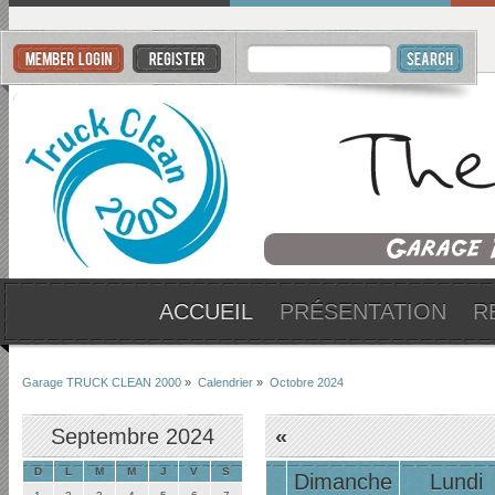
ACCUEIL
PRÉSENTATION
R
Garage TRUCK CLEAN 2000
»
Calendrier
»
Octobre 2024
Septembre 2024
«
D
L
M
M
J
V
S
Dimanche
Lundi