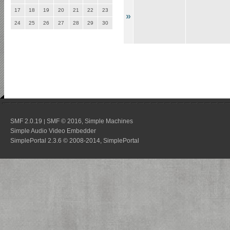
17
18
19
20
21
22
23
»
24
25
26
27
28
29
30
SMF 2.0.19
SMF © 2016
Simple Machines
|
,
Simple Audio Video Embedder
SimplePortal 2.3.6 © 2008-2014, SimplePortal