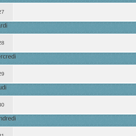
27
rdi
28
rcredi
29
udi
30
ndredi
31