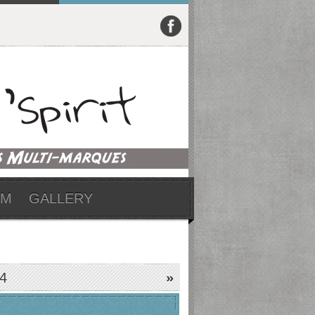
UM
GALLERY
4
»