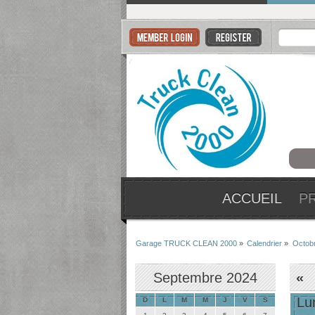
ACCUEIL
P
Garage TRUCK CLEAN 2000
»
Calendrier
»
Octob
Septembre 2024
«
Lu
D
L
M
M
J
V
S