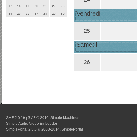
17
18
19
20
21
22
23
Vendredi
24
25
26
27
28
29
30
25
Samedi
26
SMF 2.0.19
SMF © 2016
Simple Machines
|
,
Simple Audio Video Embedder
SimplePortal 2.3.6 © 2008-2014, SimplePortal