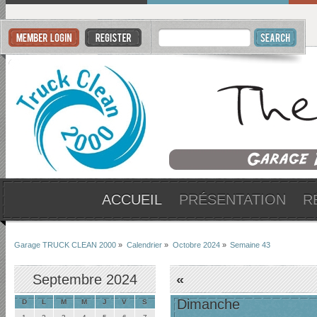
ACCUEIL
PRÉSENTATION
R
Garage TRUCK CLEAN 2000
»
Calendrier
»
Octobre 2024
»
Semaine 43
Septembre 2024
«
Dimanche
D
L
M
M
J
V
S