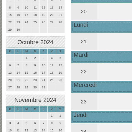
1
2
3
4
5
6
7
8
9
10
11
12
13
14
20
15
16
17
18
19
20
21
22
23
24
25
26
27
28
Lundi
29
30
21
Octobre 2024
D
L
M
M
J
V
S
Mardi
1
2
3
4
5
6
7
8
9
10
11
12
22
13
14
15
16
17
18
19
20
21
22
23
24
25
26
Mercredi
27
28
29
30
31
Novembre 2024
23
D
L
M
M
J
V
S
Jeudi
1
2
3
4
5
6
7
8
9
24
10
11
12
13
14
15
16