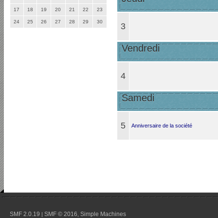
17
18
19
20
21
22
23
24
25
26
27
28
29
30
3
Vendredi
4
Samedi
5
Anniversaire de la société
SMF 2.0.19
SMF © 2016
Simple Machines
|
,