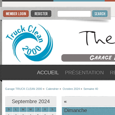
ACCUEIL
PRÉSENTATION
R
Garage TRUCK CLEAN 2000
»
Calendrier
»
Octobre 2024
»
Semaine 40
Septembre 2024
«
Dimanche
D
L
M
M
J
V
S