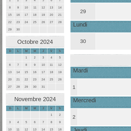
1
2
3
4
5
6
7
8
9
10
11
12
13
14
29
15
16
17
18
19
20
21
22
23
24
25
26
27
28
Lundi
29
30
30
Octobre 2024
D
L
M
M
J
V
S
1
2
3
4
5
6
7
8
9
10
11
12
Mardi
13
14
15
16
17
18
19
20
21
22
23
24
25
26
1
27
28
29
30
31
Novembre 2024
Mercredi
D
L
M
M
J
V
S
1
2
2
3
4
5
6
7
8
9
Jeudi
10
11
12
13
14
15
16