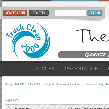
ACCUEIL
PRÉSENTATION
R
Garage TRUCK CLEAN 2000
»
Catégorie Générale
»
L'actualité
»
Transport Balty - M
Pages: [
1
]