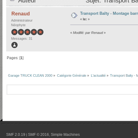
Auteur
Sujet: Transport Ba
Transport Balty - Montage bar
Renaud
«
le:
»
Administrateur
Néophyte
«
Modifié: par Renaud
»
Messages: 31
Pages: [
1
]
Garage TRUCK CLEAN 2000
»
Catégorie Générale
»
L'actualité
»
Transport Balty - 
SMF 2.0.19
SMF © 2016
Simple Machines
|
,