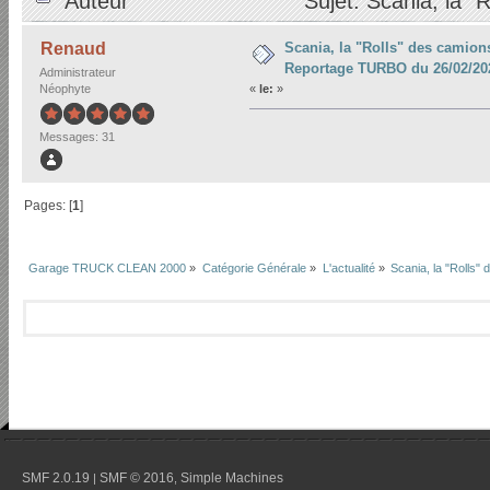
Auteur
Sujet: Scania, la 
26/02/2023 (Lu 23474 fois)
Scania, la "Rolls" des camions
Renaud
Reportage TURBO du 26/02/20
Administrateur
Néophyte
«
le:
»
Messages: 31
Pages: [
1
]
Garage TRUCK CLEAN 2000
»
Catégorie Générale
»
L'actualité
»
Scania, la "Rolls
SMF 2.0.19
SMF © 2016
Simple Machines
|
,