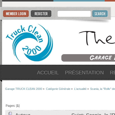
ACCUEIL
PRÉSENTATION
R
Garage TRUCK CLEAN 2000
»
Catégorie Générale
»
L'actualité
»
Scania, la "Rolls"
Pages: [
1
]