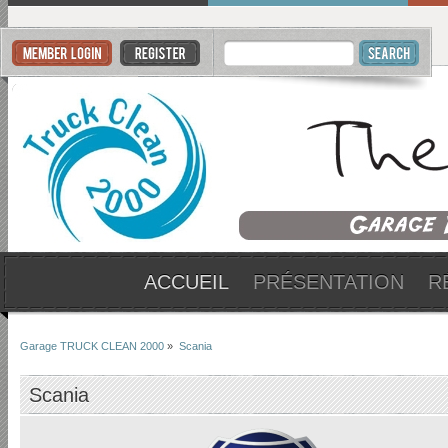
ACCUEIL
PRÉSENTATION
R
Garage TRUCK CLEAN 2000
»
Scania
Scania