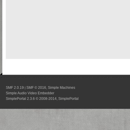
SMF 2.0.19
SMF © 2016
Simple Machines
|
,
Simple Audio Video Embedder
SimplePortal 2.3.6 © 2008-2014, SimplePortal