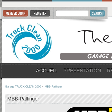
ACCUEIL
PRÉSENTATION
R
Garage TRUCK CLEAN 2000
»
MBB-Palfinger
MBB-Palfinger