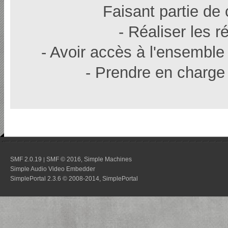
Faisant partie de
- Réaliser les r
- Avoir accès à l'ensemble
- Prendre en charge 
SMF 2.0.19
SMF © 2016
Simple Machines
|
,
Simple Audio Video Embedder
SimplePortal 2.3.6 © 2008-2014, SimplePortal