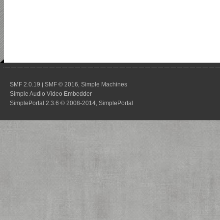
SMF 2.0.19
SMF © 2016
Simple Machines
|
,
Simple Audio Video Embedder
SimplePortal 2.3.6 © 2008-2014, SimplePortal