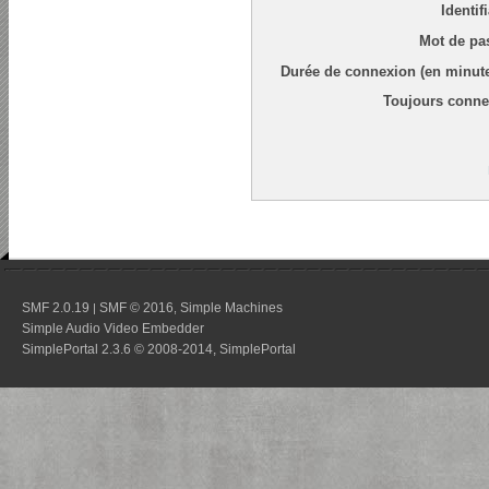
Identif
Mot de pa
Durée de connexion (en minute
Toujours conne
SMF 2.0.19
SMF © 2016
Simple Machines
|
,
Simple Audio Video Embedder
SimplePortal 2.3.6 © 2008-2014, SimplePortal