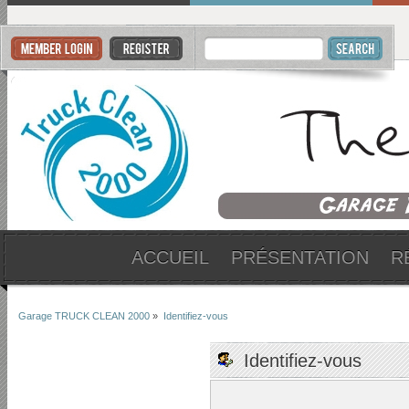
ACCUEIL
PRÉSENTATION
R
Garage TRUCK CLEAN 2000
»
Identifiez-vous
Identifiez-vous